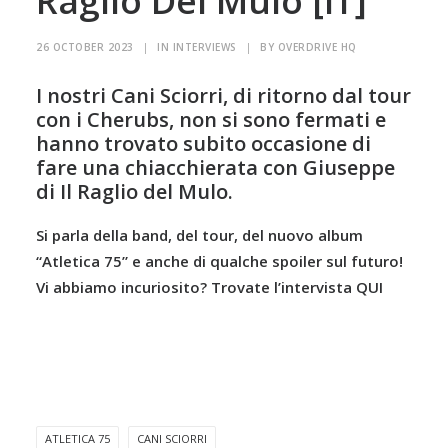
Raglio Del Mulo [IT]
26 OCTOBER 2023
|
IN
INTERVIEWS
|
BY
OVERDRIVE HQ
I nostri Cani Sciorri, di ritorno dal tour
con i Cherubs, non si sono fermati e
hanno trovato subito occasione di
fare una chiacchierata con Giuseppe
di Il Raglio del Mulo.
Si parla della band, del tour, del nuovo album
“Atletica 75” e anche di qualche spoiler sul futuro!
Vi abbiamo incuriosito? Trovate l’intervista
QUI
ATLETICA 75
CANI SCIORRI