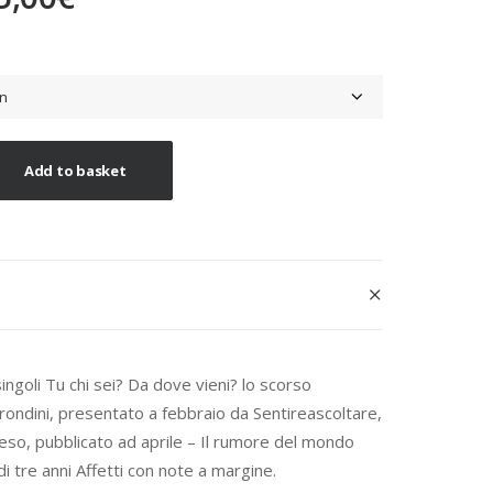
range:
7,00€
through
25,00€
Add to basket
singoli Tu chi sei? Da dove vieni? lo scorso
ndini, presentato a febbraio da Sentireascoltare,
eso, pubblicato ad aprile – Il rumore del mondo
i tre anni Affetti con note a margine.