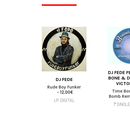
DJ FEDE F
ADD TO
BONE & D
DJ FEDE
READ MORE
VICTO
Rude Boy Funker
Time Bo
12,00
€
Bomb Rem
LP, DIGITAL
7" SINGLE