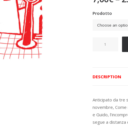
Prodotto
Il
Rumore
del
Mondo
quantity
DESCRIPTION
Anticipato da tre 
novembre, Come ro
e Guido, l’incompr
segue a distanza d