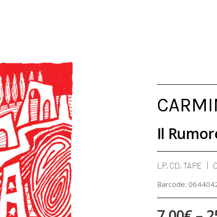
CARMI
Il Rumor
LP, CD, TAPE
Barcode:
064404
7,00
€
–
2