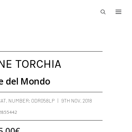
NE TORCHIA
e del Mondo
CAT. NUMBER:
ODR058LP
9TH NOV. 2018
2855442
Price
5,00
€