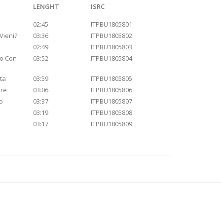
LENGHT
ISRC
02:45
ITPBU1805801
Vieni?
03:36
ITPBU1805802
02:49
ITPBU1805803
io Con
03:52
ITPBU1805804
sta
03:59
ITPBU1805805
ore
03:06
ITPBU1805806
o
03:37
ITPBU1805807
03:19
ITPBU1805808
03:17
ITPBU1805809