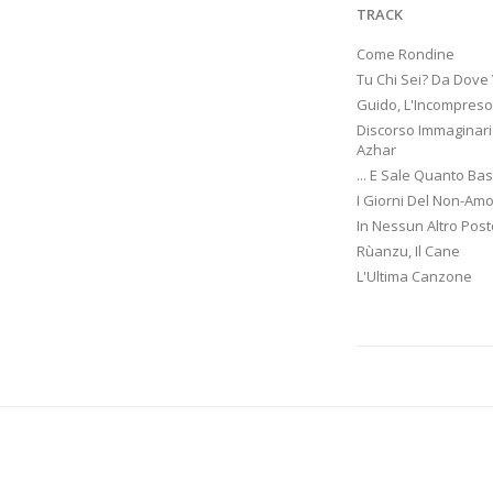
TRACK
Come Rondine
Tu Chi Sei? Da Dove 
Guido, L'Incompreso
Discorso Immaginar
Azhar
... E Sale Quanto Ba
I Giorni Del Non-Am
In Nessun Altro Post
Rùanzu, Il Cane
L'Ultima Canzone