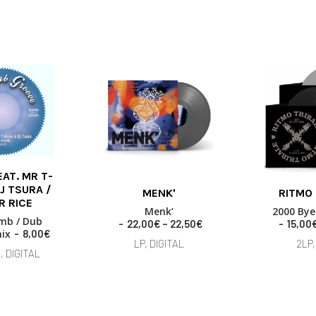
EAT. MR T-
This
This
 BASKET
J TSURA /
MENK'
RITMO 
product
product
SELECT OPTIONS
SELECT
R RICE
has
has
Menk’
2000 Bye
mb / Dub
multiple
multiple
P
22,00
€
–
22,50
€
15,00
ix
8,00
€
variants.
r
variants.
LP, DIGITAL
2LP,
i
The
The
, DIGITAL
c
options
options
e
may
may
r
be
be
a
chosen
chosen
n