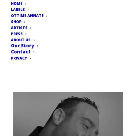
HOME
LABELS
OTTIME ANNATE
SHOP
ARTISTS
PRESS
ABOUT US
Our Story
Contact
PRIVACY