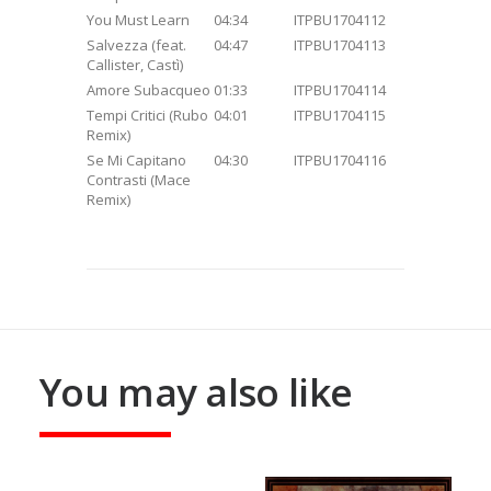
You Must Learn
04:34
ITPBU1704112
Salvezza (feat.
04:47
ITPBU1704113
Callister, Castì)
Amore Subacqueo
01:33
ITPBU1704114
Tempi Critici (Rubo
04:01
ITPBU1704115
Remix)
Se Mi Capitano
04:30
ITPBU1704116
Contrasti (Mace
Remix)
You may also like