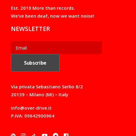
,
,
Est. 2010 More than records.
0
0
0
0
We’ve been deaf, now we want noise!
€
€
t
t
NEWSLETTER
h
h
r
r
o
o
u
u
g
g
h
h
1
1
8
5
,
,
0
0
0
0
Via privata Sebastiano Serlio 8/2
€
€
20139 – Milano (MI) – Italy
Info@over-drive.it
P.IVA: 09642900964