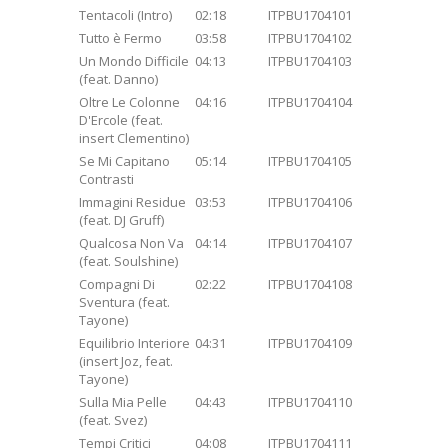
Tentacoli (Intro)
02:18
ITPBU1704101
Tutto è Fermo
03:58
ITPBU1704102
Un Mondo Difficile
04:13
ITPBU1704103
(feat. Danno)
Oltre Le Colonne
04:16
ITPBU1704104
D'Ercole (feat.
insert Clementino)
Se Mi Capitano
05:14
ITPBU1704105
Contrasti
Immagini Residue
03:53
ITPBU1704106
(feat. DJ Gruff)
Qualcosa Non Va
04:14
ITPBU1704107
(feat. Soulshine)
Compagni Di
02:22
ITPBU1704108
Sventura (feat.
Tayone)
Equilibrio Interiore
04:31
ITPBU1704109
(insert Joz, feat.
Tayone)
Sulla Mia Pelle
04:43
ITPBU1704110
(feat. Svez)
Tempi Critici
04:08
ITPBU1704111