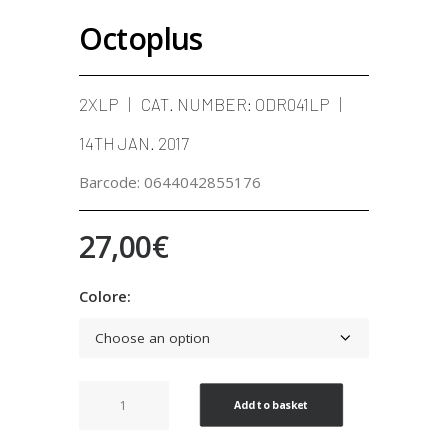
Octoplus
2XLP
CAT. NUMBER:
ODR041LP
14TH JAN. 2017
Barcode:
0644042855176
27,00
€
Colore:
Octoplus
Add to basket
quantity