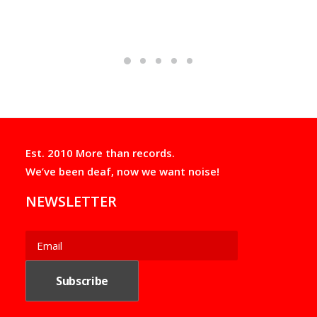
options
may
be
chosen
on
the
product
page
Est. 2010 More than records.
We’ve been deaf, now we want noise!
NEWSLETTER