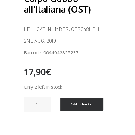
all'Italiana (OST)
LP
CAT. NUMBER:
ODR048LP
2ND AUG. 2019
Barcode:
0644042855237
17,90
€
Only 2 left in stock
Colpo
Add to basket
Gobbo
all'Italiana
(OST)
quantity