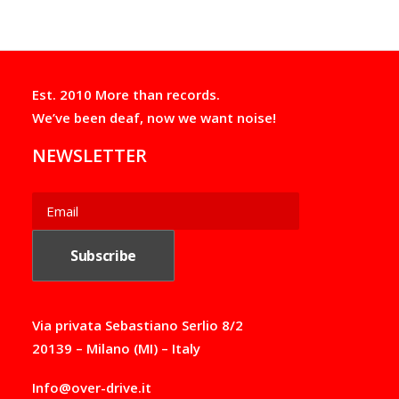
g
the
e
product
:
page
1
3
,
Est. 2010 More than records.
5
0
We’ve been deaf, now we want noise!
€
t
NEWSLETTER
h
r
o
u
g
h
2
1
,
0
0
Via privata Sebastiano Serlio 8/2
€
20139 – Milano (MI) – Italy
Info@over-drive.it