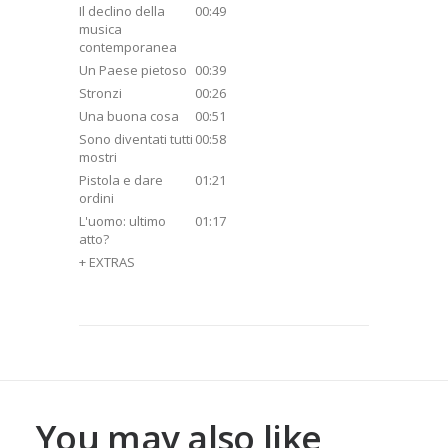
Il declino della
00:49
musica
contemporanea
Un Paese pietoso
00:39
Stronzi
00:26
Una buona cosa
00:51
Sono diventati tutti
00:58
mostri
Pistola e dare
01:21
ordini
L'uomo: ultimo
01:17
atto?
+ EXTRAS
You may also like