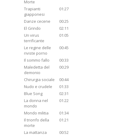
Morte
Trapianti
01:27
giapponesi
Danze cecene
00:25
El Grindo
02:11
Un virus
01:05
terrificante
Le regine delle
00:45
riviste porno
Il sommo fallo
00:33
Maledetta del
00:29
demonio
Chirurgia sociale
00:44
Nudo e crudele
01:33
Blue Song
02:31
La donna nel
01:22
mondo
Mondo militia
01:34
Il trionfo della
01:21
morte
La mattanza
00:52