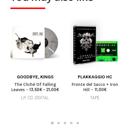
This
GOODBYE, KINGS
PLAKKAGGIO HC
product
SELECT OPTIONS
READ MORE
has
The Cliché Of Falling
Fronte del Sacco + Iron
multiple
P
Leaves
13,50
€
–
21,00
€
Hill
11,00
€
variants.
r
LP, CD, DIGITAL
TAPE
i
The
c
options
e
may
r
be
a
chosen
n
on