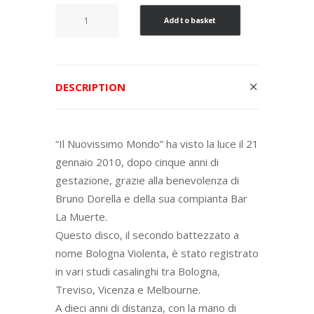
12,50€
Il
Add to basket
Nuovissimo
Mondo
(2020
Edition)
DESCRIPTION
quantity
“Il Nuovissimo Mondo” ha visto la luce il 21
gennaio 2010, dopo cinque anni di
gestazione, grazie alla benevolenza di
Bruno Dorella e della sua compianta Bar
La Muerte.
Questo disco, il secondo battezzato a
nome Bologna Violenta, è stato registrato
in vari studi casalinghi tra Bologna,
Treviso, Vicenza e Melbourne.
A dieci anni di distanza, con la mano di