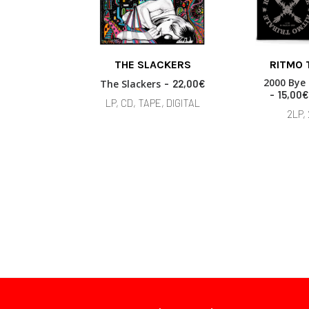
This
THE SLACKERS
RITMO 
product
READ MORE
SELECT 
has
2000 Bye
The Slackers
22,00
€
multiple
15,00
€
LP, CD, TAPE, DIGITAL
variants.
2LP,
The
options
may
be
chosen
on
the
product
page