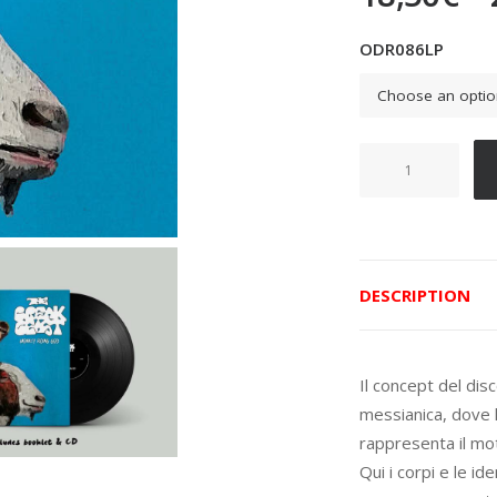
ODR086LP
Monkey
Riding
God
quantity
DESCRIPTION
Il concept del dis
messianica, dove 
rappresenta il mo
Qui i corpi e le id