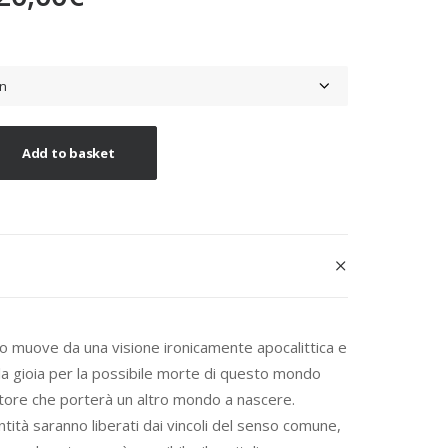
range:
18,50€
through
20,00€
Add to basket
co muove da una visione ironicamente apocalittica e
la gioia per la possibile morte di questo mondo
tore che porterà un altro mondo a nascere.
entità saranno liberati dai vincoli del senso comune,