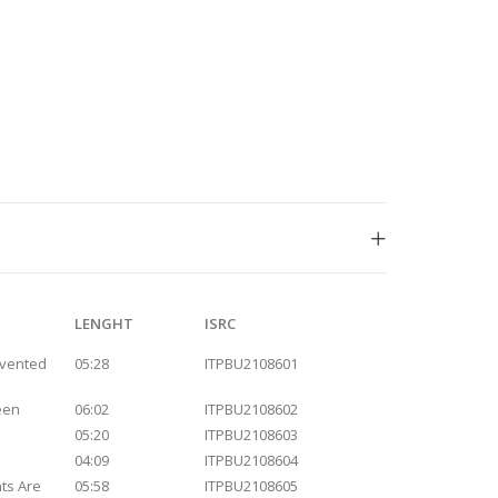
LENGHT
ISRC
nvented
05:28
ITPBU2108601
een
06:02
ITPBU2108602
05:20
ITPBU2108603
04:09
ITPBU2108604
ts Are
05:58
ITPBU2108605