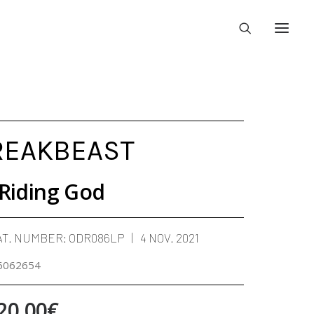
REAKBEAST
Riding God
AT. NUMBER:
ODR086LP
4 NOV. 2021
6062654
Price
20,00
€