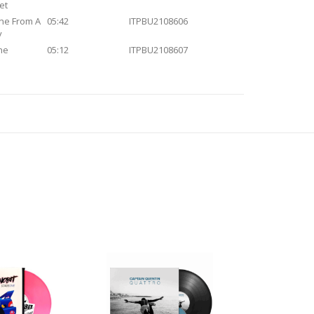
et
ne From A
05:42
ITPBU2108606
y
ne
05:12
ITPBU2108607