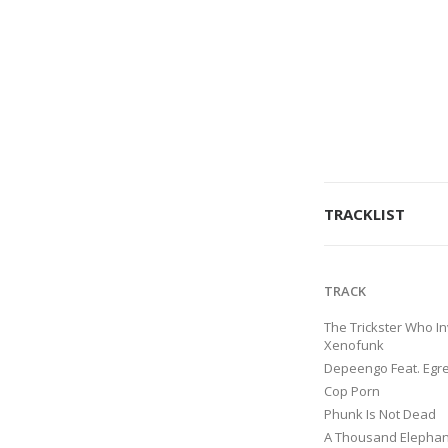
TRACKLIST
TRACK
The Trickster Who I
Xenofunk
Depeengo Feat. Egr
Cop Porn
Phunk Is Not Dead
A Thousand Elephan