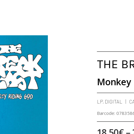
THE B
Monkey 
LP, DIGITAL
C
Barcode:
078358
18,50
€
–